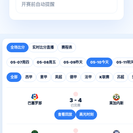
开赛前自动提醒
全场比分
实时比分直播
赛程表
05-07
周四
05-08
周五
05-09
昨天
05-10
今天
05-11
明
全部
西甲
意甲
英超
德甲
法甲
K联赛
苏超
3 - 4
巴塞罗那
莱加内斯
已完赛
查看回放
高光时刻