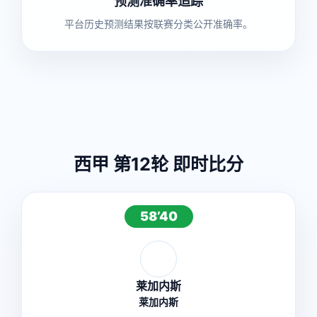
预测准确率追踪
平台历史预测结果按联赛分类公开准确率。
西甲 第12轮 即时比分
58’40
莱加内斯
莱加内斯