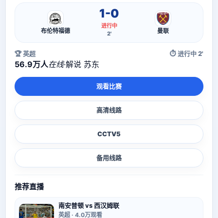
直播信号正在加载中，请稍候...
1-0
进行中
布伦特福德
曼联
2'
🏆 英超
⏱ 进行中 2'
56.9万人
在线
·
解说 苏东
观看比赛
高清线路
CCTV5
备用线路
推荐直播
南安普顿 vs 西汉姆联
英超 · 4.0万观看