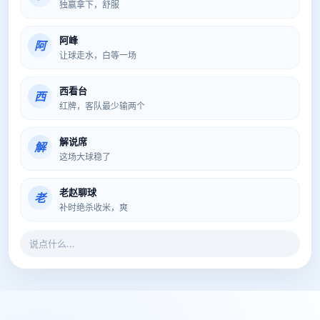
独赢拿下，舒服
阿峰
阿
让球走水，白等一场
西看台
西
红牌，客队最少输两个
解说席
解
这场大球稳了
老赵聊球
老
补时绝杀收米，爽
说点什么...