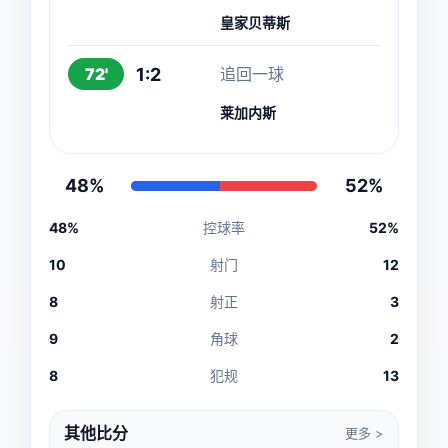
皇家贝蒂斯
1:2
72'
追回一球
莱加内斯
48%
52%
48%
控球率
52%
10
射门
12
8
射正
3
9
角球
2
8
犯规
13
其他比分
更多 >