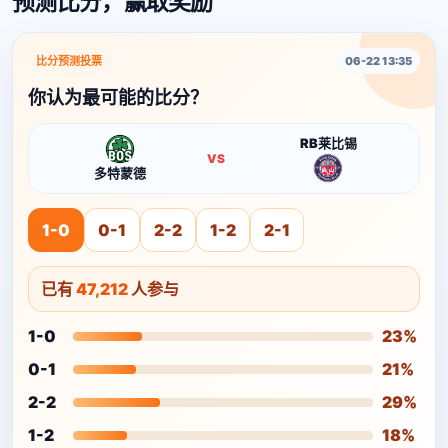
预测比分，赢取奖励
比分预测投票
06-22 13:35
你认为最可能的比分？
RB莱比锡
VS
多特蒙德
1-0
0-1
2-2
1-2
2-1
已有
47,212
人参与
1-0
23%
0-1
21%
2-2
29%
1-2
18%