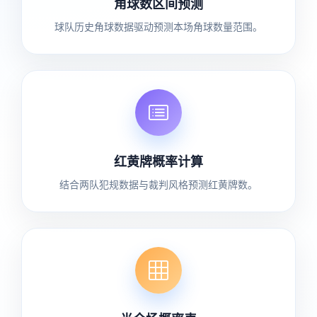
角球数区间预测
球队历史角球数据驱动预测本场角球数量范围。
红黄牌概率计算
结合两队犯规数据与裁判风格预测红黄牌数。