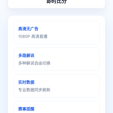
即时比分
高清无广告
1080P 高清直播
多路解说
多种解说自由切换
实时数据
专业数据同步刷新
赛事提醒