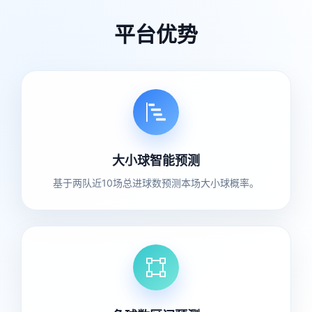
平台优势
大小球智能预测
基于两队近10场总进球数预测本场大小球概率。