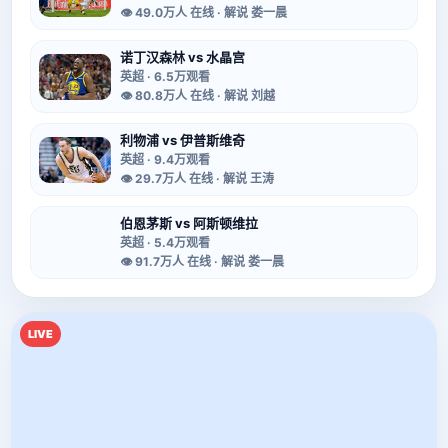
👁 49.0万人 在线 · 解说 娄一晨
诺丁汉森林 vs 水晶宫
英超 · 6.5万观看
👁 80.8万人 在线 · 解说 刘越
利物浦 vs 伊普斯维奇
英超 · 9.4万观看
👁 29.7万人 在线 · 解说 王涛
伯恩茅斯 vs 阿斯顿维拉
英超 · 5.4万观看
👁 91.7万人 在线 · 解说 娄一晨
LIVE