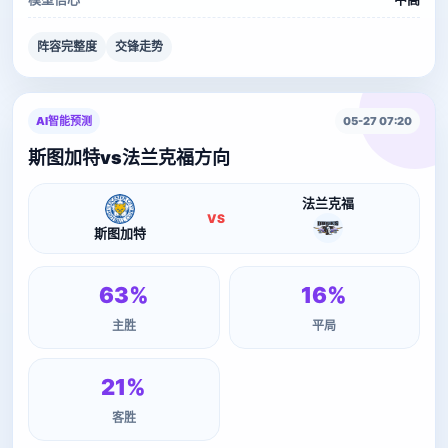
阵容完整度
交锋走势
AI智能预测
05-27 07:20
斯图加特vs法兰克福方向
法兰克福
VS
斯图加特
63%
16%
主胜
平局
21%
客胜