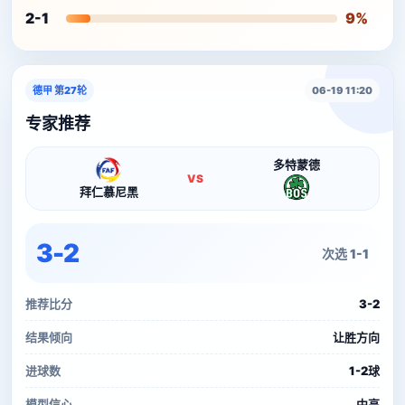
2-1
9%
德甲 第27轮
06-19 11:20
专家推荐
多特蒙德
VS
拜仁慕尼黑
3-2
次选 1-1
推荐比分
3-2
结果倾向
让胜方向
进球数
1-2球
模型信心
中高