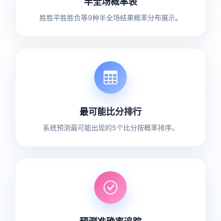
半全场概率表
胜胜平胜胜负等9种半全场结果概率分布展示。
最可能比分排行
系统预测最可能出现的5个比分按概率排序。