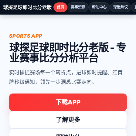
球探足球即时比分老版
首页
赛事资讯
帮助中心
球迷热议
SPORTS APP
球探足球即时比分老版 - 专
业赛事比分分析平台
实时捕捉赛场每一个转折点，进球即时提醒、红黄
牌秒级通知，领先一步洞悉比赛走向。
下载APP
了解更多